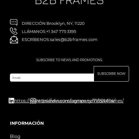
DIRECCIÓN:
Brooklyn, NY, 11220
LLÁMANOS:
+1 347 775 3395
ESCRÍBENOS:
sales@b2bframes.com
SUBSCRIBE TO NEWS AND PROMOTIONS:
SUBSCRIBE NOW
Email
https://www.linkedin.com/company/71694404/
https://www.instagram.com/b2bframes/
INFORMACIÓN
Blog