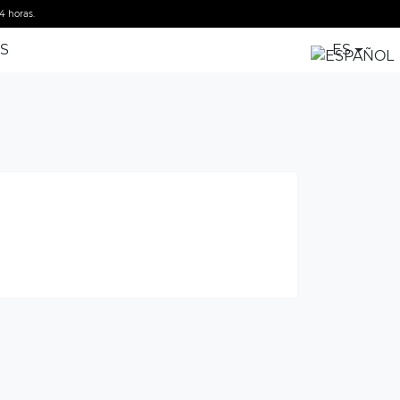
4 horas.
S
ES