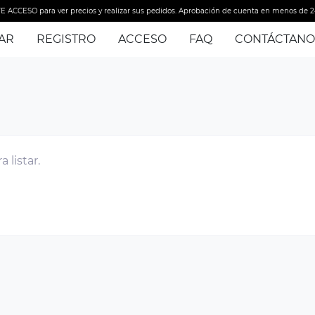
E ACCESO para ver precios y realizar sus pedidos. Aprobación de cuenta en menos de 2
AR
REGISTRO
ACCESO
FAQ
CONTÁCTANO
 listar.